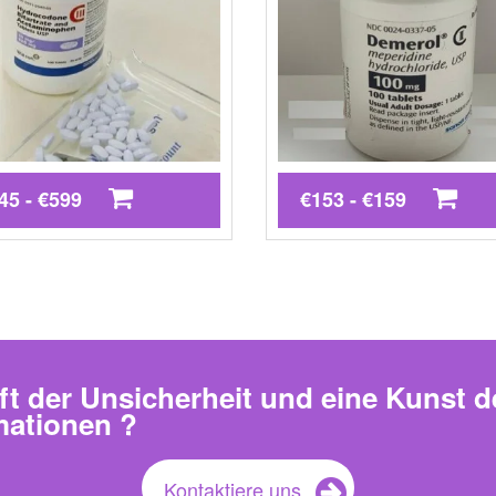
45 - €599
€153 - €159
ft der Unsicherheit und eine Kunst d
mationen ?
Kontaktiere uns