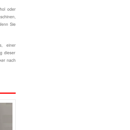
hol oder
schinen,
 Wenn Sie
s, einer
g dieser
eker nach