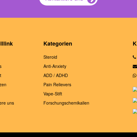
llink
Kategorien
K
Steroid
s
Anti-Anxiety
t
ADD / ADHD
zen
Pain Relievers
Vape-Stift
ere uns
Forschungschemikalien