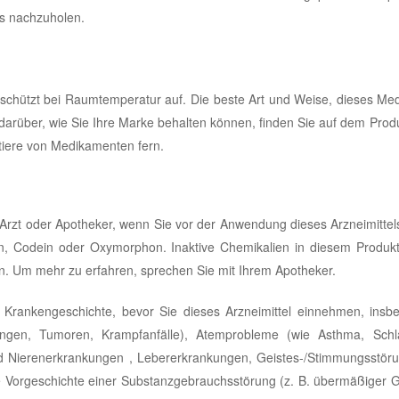
es nachzuholen.
geschützt bei Raumtemperatur auf. Die beste Art und Weise, dieses M
darüber, wie Sie Ihre Marke behalten können, finden Sie auf dem Produ
tiere von Medikamenten fern.
 Arzt oder Apotheker, wenn Sie vor der Anwendung dieses Arzneimitte
hin, Codein oder Oxymorphon. Inaktive Chemikalien in diesem Produk
n. Um mehr zu erfahren, sprechen Sie mit Ihrem Apotheker.
e Krankengeschichte, bevor Sie dieses Arzneimittel einnehmen, insb
ungen, Tumoren, Krampfanfälle), Atemprobleme (wie Asthma, Schl
d Nierenerkrankungen , Lebererkrankungen, Geistes-/Stimmungsstöru
iäre Vorgeschichte einer Substanzgebrauchsstörung (z. B. übermäßiger