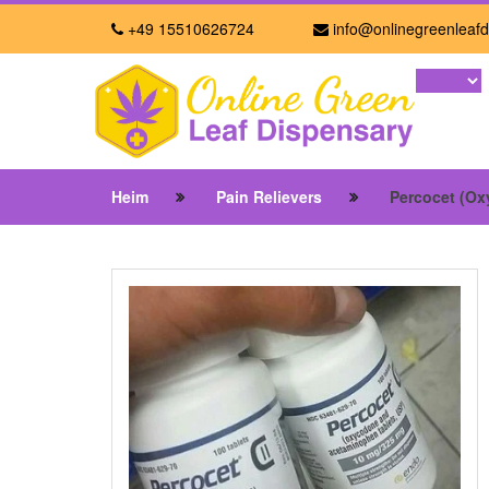
+49 15510626724
info@onlinegreenleafd
Heim
Pain Relievers
Percocet (O