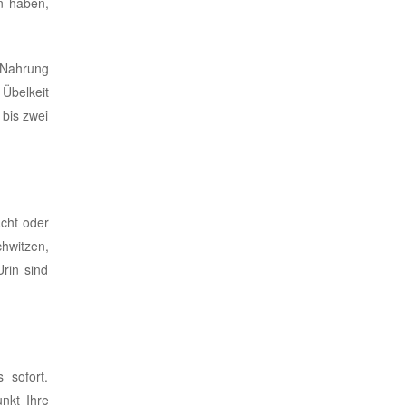
n haben,
 Nahrung
Übelkeit
 bis zwei
cht oder
hwitzen,
rin sind
 sofort.
nkt Ihre