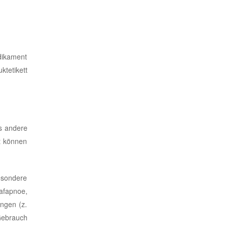
edikament
ktetikett
ls andere
t können
esondere
afapnoe,
ngen (z.
 Gebrauch