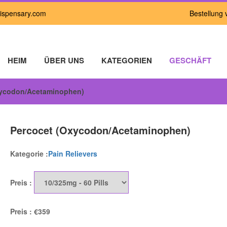
ispensary.com
Bestellung 
HEIM
ÜBER UNS
KATEGORIEN
GESCHÄFT
xycodon/Acetaminophen)
Holen Sie sich sofort
5 % RABATT
Percocet (Oxycodon/Acetaminophen)
Kategorie :
Pain Relievers
auf alle Zahlungen per Bitcoin
Preis :
Preis :
€359