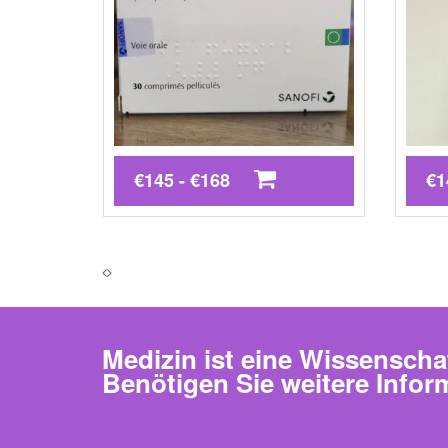
€145 - €168
€1
Medizin ist eine Wissenscha
Benötigen Sie weitere Infor