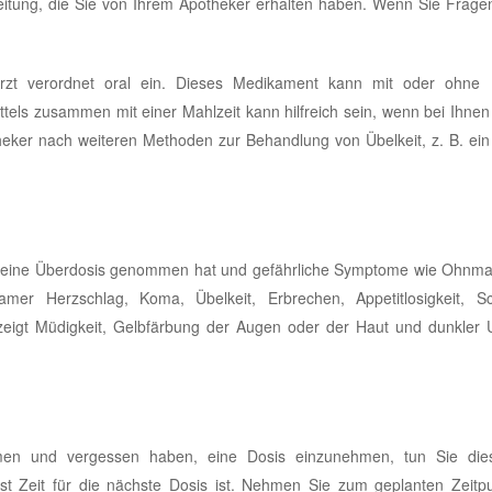
eitung, die Sie von Ihrem Apotheker erhalten haben. Wenn Sie Frage
zt verordnet oral ein. Dieses Medikament kann mit oder ohne
ls zusammen mit einer Mahlzeit kann hilfreich sein, wenn bei Ihnen 
theker nach weiteren Methoden zur Behandlung von Übelkeit, z. B. ein
r eine Überdosis genommen hat und gefährliche Symptome wie Ohnma
er Herzschlag, Koma, Übelkeit, Erbrechen, Appetitlosigkeit, Sc
igt Müdigkeit, Gelbfärbung der Augen oder der Haut und dunkler U
n und vergessen haben, eine Dosis einzunehmen, tun Sie dies
t Zeit für die nächste Dosis ist. Nehmen Sie zum geplanten Zeitpu