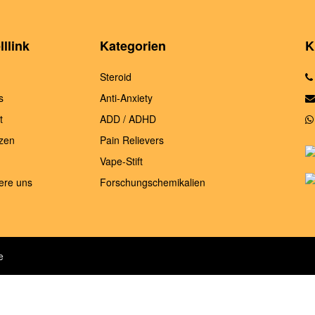
llink
Kategorien
K
Steroid
s
Anti-Anxiety
t
ADD / ADHD
zen
Pain Relievers
Vape-Stift
ere uns
Forschungschemikalien
e