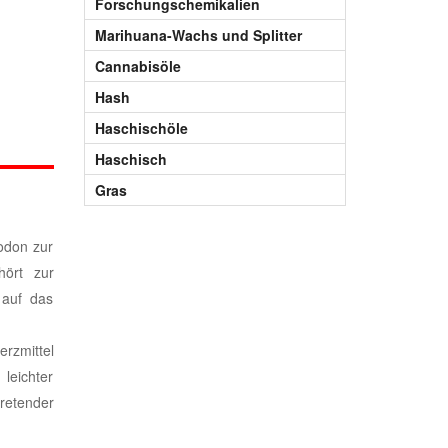
Forschungschemikalien
Marihuana-Wachs und Splitter
Cannabisöle
Hash
Haschischöle
Haschisch
Gras
odon zur
hört zur
 auf das
rzmittel
leichter
retender