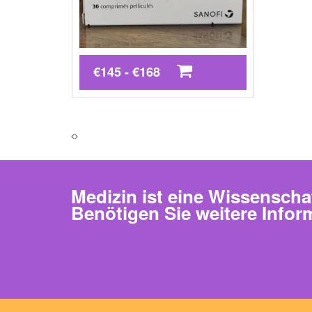
€145 - €168
Medizin ist eine Wissenscha
Benötigen Sie weitere Infor