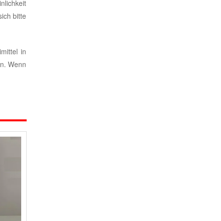
nlichkeit
ch bitte
ittel in
ten. Wenn
€593 - €725
€133