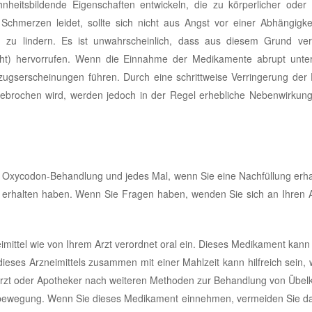
eitsbildende Eigenschaften entwickeln, die zu körperlicher oder g
Schmerzen leidet, sollte sich nicht aus Angst vor einer Abhängigke
ln zu lindern. Es ist unwahrscheinlich, dass aus diesem Grund ve
ucht) hervorrufen. Wenn die Einnahme der Medikamente abrupt unte
tzugserscheinungen führen. Durch eine schrittweise Verringerung der
bgebrochen wird, werden jedoch in der Regel erhebliche Nebenwirkun
Oxycodon-Behandlung und jedes Mal, wenn Sie eine Nachfüllung erhal
 erhalten haben. Wenn Sie Fragen haben, wenden Sie sich an Ihren A
ttel wie von Ihrem Arzt verordnet oral ein. Dieses Medikament kann 
es Arzneimittels zusammen mit einer Mahlzeit kann hilfreich sein, 
m Arzt oder Apotheker nach weiteren Methoden zur Behandlung von Übelke
opfbewegung. Wenn Sie dieses Medikament einnehmen, vermeiden Sie d