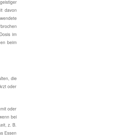
eistiger
it davon
rwendete
rbrochen
 Dosis im
gen beim
ten, die
rzt oder
mit oder
wenn bei
it, z. B.
as Essen