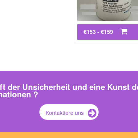
€153 - €159
ft der Unsicherheit und eine Kunst d
mationen ?
Kontaktiere uns