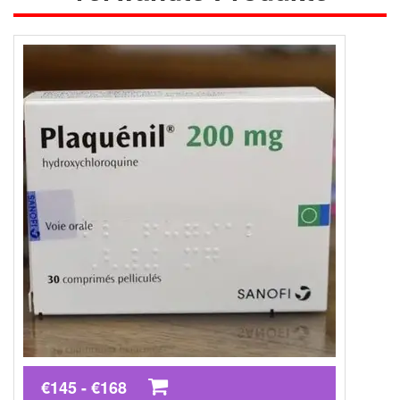
€145 - €168