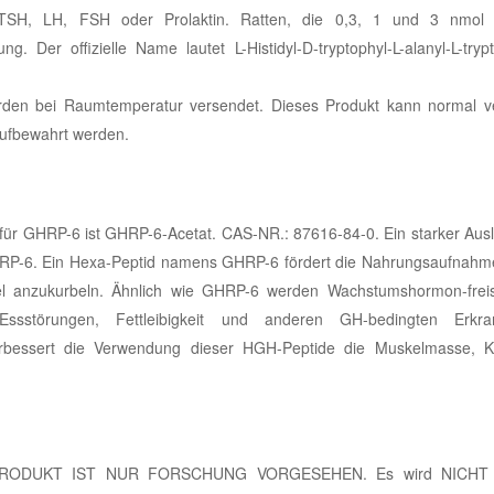
h TSH, LH, FSH oder Prolaktin. Ratten, die 0,3, 1 und 3 nmo
g. Der offizielle Name lautet L-Histidyl-D-tryptophyl-L-alanyl-L-tryp
rden bei Raumtemperatur versendet. Dieses Produkt kann normal v
 aufbewahrt werden.
ür GHRP-6 ist GHRP-6-Acetat. CAS-NR.: 87616-84-0. Ein starker Ausl
RP-6. Ein Hexa-Peptid namens GHRP-6 fördert die Nahrungsaufnahm
hsel anzukurbeln. Ähnlich wie GHRP-6 werden Wachstumshormon-frei
sstörungen, Fettleibigkeit und anderen GH-bedingten Erkra
erbessert die Verwendung dieser HGH-Peptide die Muskelmasse, K
S PRODUKT IST NUR FORSCHUNG VORGESEHEN. Es wird NICHT 