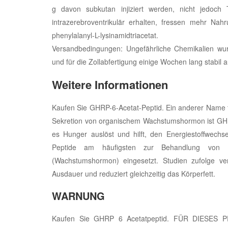
g davon subkutan injiziert werden, nicht jedoc
intrazerebroventrikulär erhalten, fressen mehr Nahrun
phenylalanyl-L-lysinamidtriacetat.
Versandbedingungen: Ungefährliche Chemikalien wu
und für die Zollabfertigung einige Wochen lang stabil
Weitere Informationen
Kaufen Sie GHRP-6-Acetat-Peptid. Ein anderer Name f
Sekretion von organischem Wachstumshormon ist GH
es Hunger auslöst und hilft, den Energiestoffwec
Peptide am häufigsten zur Behandlung von Es
(Wachstumshormon) eingesetzt. Studien zufolge v
Ausdauer und reduziert gleichzeitig das Körperfett.
WARNUNG
Kaufen Sie GHRP 6 Acetatpeptid. FÜR DIESE