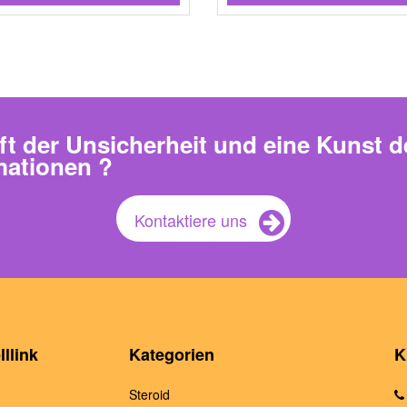
ft der Unsicherheit und eine Kunst d
mationen ?
Kontaktiere uns
llink
Kategorien
K
Steroid