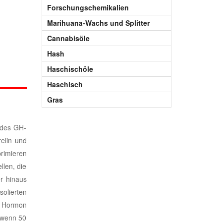
Forschungschemikalien
Marihuana-Wachs und Splitter
Cannabisöle
Hash
Haschischöle
Haschisch
Gras
 des GH-
elin und
rimieren
len, die
r hinaus
olierten
m Hormon
 wenn 50