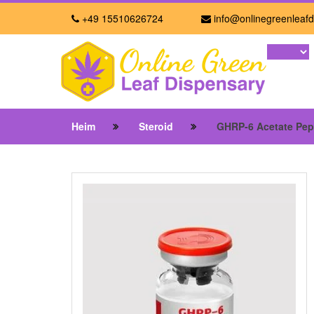
+49 15510626724
info@onlinegreenleafd
Heim
Steroid
GHRP-6 Acetate Pep