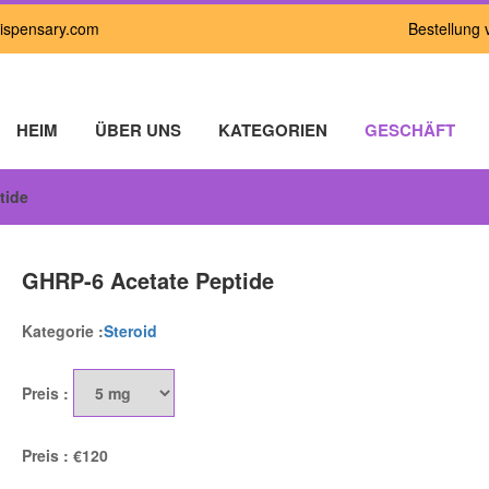
ispensary.com
Bestellung 
HEIM
ÜBER UNS
KATEGORIEN
GESCHÄFT
tide
Holen Sie sich sofort
5 % RABATT
GHRP-6 Acetate Peptide
Kategorie :
Steroid
auf alle Zahlungen per Bitcoin
Preis :
Preis :
€120