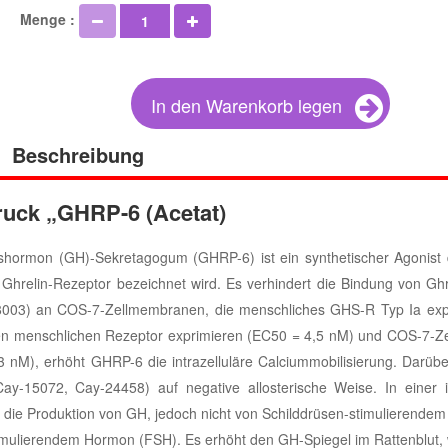
Menge :
In den Warenkorb legen
Beschreibung
ruck „GHRP-6 (Acetat)
hormon (GH)-Sekretagogum (GHRP-6) ist ein synthetischer Agonist
hrelin-Rezeptor bezeichnet wird. Es verhindert die Bindung von Ghr
003) an COS-7-Zellmembranen, die menschliches GHS-R Typ Ia exp
den menschlichen Rezeptor exprimieren (EC50 = 4,5 nM) und COS-7-Zel
nM), erhöht GHRP-6 die intrazelluläre Calciummobilisierung. Darübe
ay-15072, Cay-24458) auf negative allosterische Weise. In einer is
 die Produktion von GH, jedoch nicht von Schilddrüsen-stimulierende
timulierendem Hormon (FSH). Es erhöht den GH-Spiegel im Rattenblut,