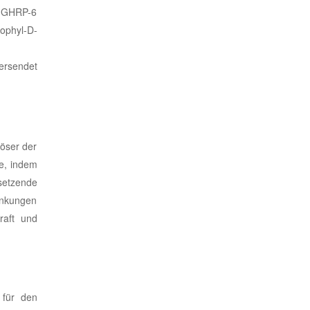
l GHRP-6
tophyl-D-
ersendet
öser der
e, indem
setzende
nkungen
raft und
für den