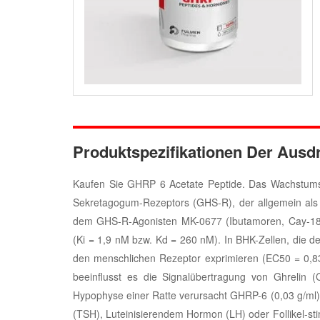
Produktspezifikationen Der Ausd
Kaufen Sie GHRP 6 Acetate Peptide. Das Wachstums
Sekretagogum-Rezeptors (GHS-R), der allgemein als G
dem GHS-R-Agonisten MK-0677 (Ibutamoren, Cay-18
(Ki = 1,9 nM bzw. Kd = 260 nM). In BHK-Zellen, die 
den menschlichen Rezeptor exprimieren (EC50 = 0,83 
beeinflusst es die Signalübertragung von Ghrelin (C
Hypophyse einer Ratte verursacht GHRP-6 (0,03 g/ml)
(TSH), Luteinisierendem Hormon (LH) oder Follikel-s