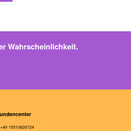
er Wahrscheinlichkeit.
undencenter
+49 15510626724