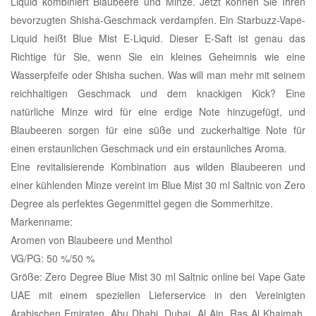
Liquid kombiniert Blaubeere und Minze. Jetzt können Sie Ihren
bevorzugten Shisha-Geschmack verdampfen. Ein Starbuzz-Vape-
Liquid heißt Blue Mist E-Liquid. Dieser E-Saft ist genau das
Richtige für Sie, wenn Sie ein kleines Geheimnis wie eine
Wasserpfeife oder Shisha suchen. Was will man mehr mit seinem
reichhaltigen Geschmack und dem knackigen Kick? Eine
natürliche Minze wird für eine erdige Note hinzugefügt, und
Blaubeeren sorgen für eine süße und zuckerhaltige Note für
einen erstaunlichen Geschmack und ein erstaunliches Aroma.
Eine revitalisierende Kombination aus wilden Blaubeeren und
einer kühlenden Minze vereint im Blue Mist 30 ml Saltnic von Zero
Degree als perfektes Gegenmittel gegen die Sommerhitze.
Markenname:
Aromen von Blaubeere und Menthol
VG/PG: 50 %/50 %
Größe: Zero Degree Blue Mist 30 ml Saltnic online bei Vape Gate
UAE mit einem speziellen Lieferservice in den Vereinigten
Arabischen Emiraten, Abu Dhabi, Dubai, Al Ain, Ras Al Khaimah,