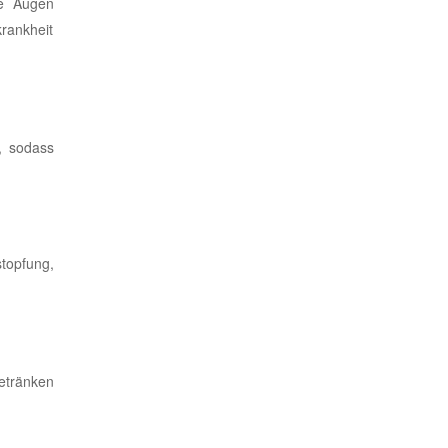
de Augen
rankheit
, sodass
topfung,
getränken