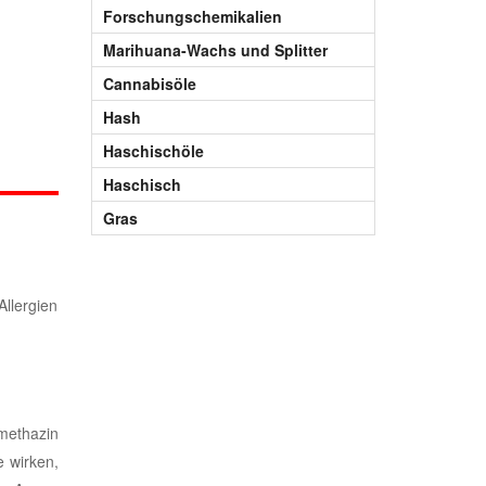
Forschungschemikalien
Marihuana-Wachs und Splitter
Cannabisöle
Hash
Haschischöle
Haschisch
Gras
llergien
omethazin
e wirken,