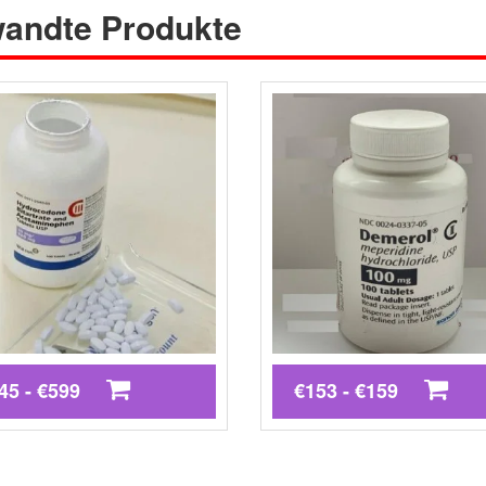
andte Produkte
45 - €599
€153 - €159