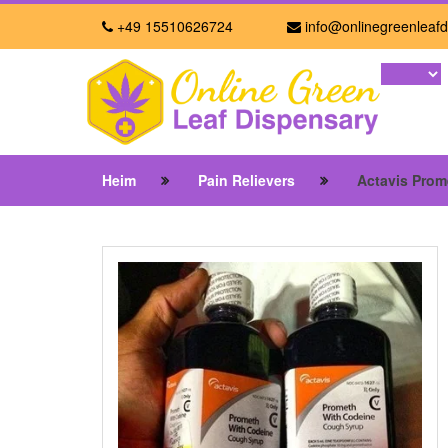
+49 15510626724
info@onlinegreenleafd
Heim
Pain Relievers
Actavis Prom