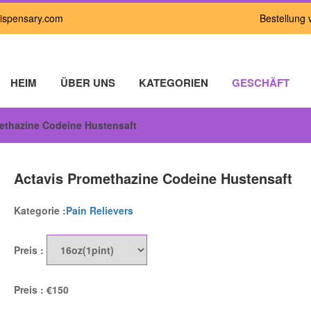
ispensary.com
Bestellung 
HEIM
ÜBER UNS
KATEGORIEN
GESCHÄFT
ethazine Codeine Hustensaft
Holen Sie sich sofort
5 % RABATT
Actavis Promethazine Codeine Hustensaft
Kategorie :
Pain Relievers
auf alle Zahlungen per Bitcoin
Preis :
Preis :
€150