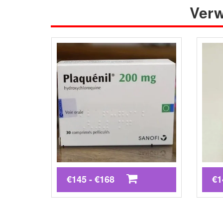
Verw
€145 - €168
€1